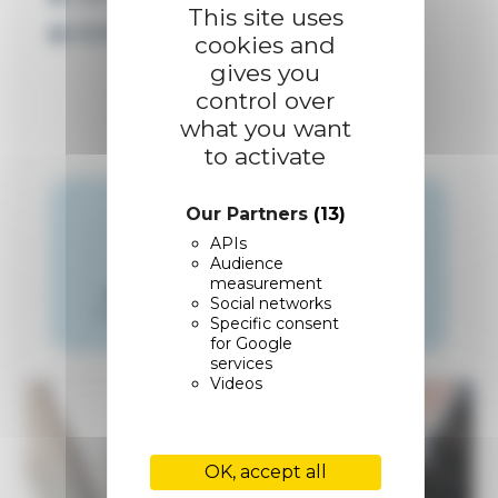
This site uses
RGPD / Mentions légales
cookies and
gives you
control over
what you want
to activate
TARIF
Our Partners
(13)
APIs
Audience
Tarif de la prestation :
measurement
800 Euros HT / 960 Euros TTC
Social networks
+ 13,20€ / mois (abonnement Wix)
Specific consent
for Google
services
Videos
OK, accept all