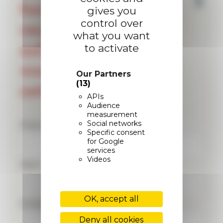
formulaire pour
gives you
control over
recevoir toutes les
what you want
informations et
to activate
vous positionner sur
Our Partners
(13)
cette formation.
APIs
Audience
measurement
Social networks
Prénom :
Specific consent
for Google
services
Videos
Nom :
OK, accept all
E-mail :
Deny all cookies