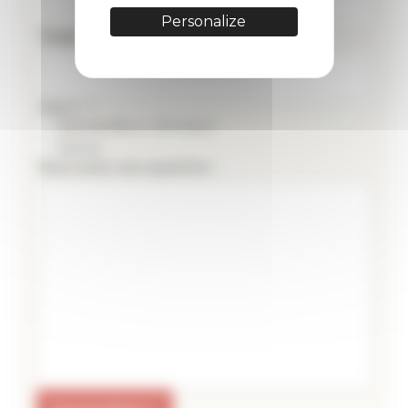
Personalize
Téléphone portable :
Satut : *
Demandeur d’emploi
Autre
Vous avez une question :