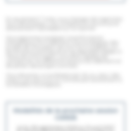
En seulement 7 mois, vous changez de trajectoire.
Vous développez une compétence reconnue et
directement valorisable sur le marché.
Vous apprenez à analyser la performance
énergétique d’un bâtiment, à accompagner des
projets de rénovation de A à Z et à conseiller sur
les solutions techniques et les dispositifs d’aides. À
l’issue de la formation, vous êtes capable de
coordonner les différents acteurs du bâtiment et
de piloter des projets concrets.
Vous devenez un professionnel clé, au cœur des
enjeux actuels, tout en contribuant activement à
la transition écologique.
Modalités de la prochaine session
CAREB
📅
Du 28 septembre 2026 au 15 avril 2027