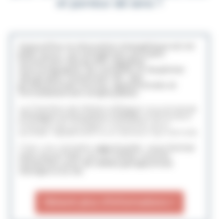
et porteur de sens ?
Aujourd’hui, la rénovation énergétique est en
plein essor. Les entreprises recrutent
activement des profils capables
d’accompagner, de conseiller et de piloter
des projets. Autrement dit : des
professionnels formés, opérationnels et
immédiatement employables.
La Chambre de Métiers d’Alsace vous propose
d’
intégrer la formation CAREB,
entièrement
financée par la Région Grand Est, pour
accéder rapidement à un secteur qui recrute.
C’est une véritable o
pportunité : vous former
sans aucun frais, sur un métier concret,
recherché, avec de réelles perspectives
d’emploi à la clé.
Obtenir plus d’informations