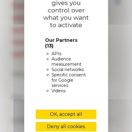
formulaire pour
gives you
control over
recevoir toutes les
what you want
to activate
informations et
vous positionner sur
Our Partners
(13)
cette formation.
APIs
Audience
measurement
Social networks
Prénom :
Specific consent
for Google
services
Videos
Nom :
OK, accept all
E-mail :
Deny all cookies