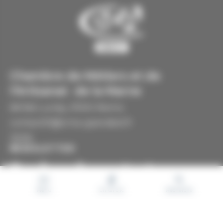
Chambre de Métiers et de
l'Artisanat de la Marne
68 Bd Lundy, 51100 Reims
contact51@cma-grandest.fr
3006
NEWSLETTER
Gardons le contact
Menu
En un clic
Recherche
Votre
e-
mail