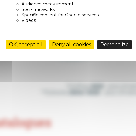
Audience measurement
Social networks
Specific consent for Google services
Videos
OK, accept all
Deny all cookies
Personalize
atalogues