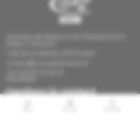
Chambre de Métiers et de l'Artisanat de la
Région Grand Est
5 Bd de la Défense, 57070 Metz
contact@cma-grand-est.com
+33 (0)3 87 20 26 30
Newsletter
Gardons le contact
Votre
Menu
En un clic
Recherche
e-
mail
Consentement
Soumettre