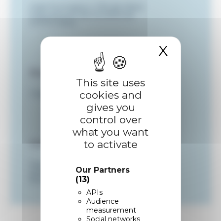
CMA Formation, CFA de Metz
5 Boulevard de la Défense
57070
Metz
X
Hide c
Durée
This site uses
cookies and
1 heure
gives you
control over
what you want
Contact
to activate
Patricia MELCHIOR
Our Partners
pmelchior@cma-moselle.fr
(13)
03 87 39 31 81
APIs
Audience
measurement
Social networks