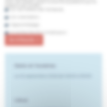
Avec cet atelier, pose toutes les questions qui te
passent par la tête :
sur les métiers de l'artisanat,
ton orientation,
l'apprentissage,
la recherche d'un employeur.
Je m'inscris
Date et horaires
Le 02 septembre 2026 de 14h00 à 15h00
Lieux