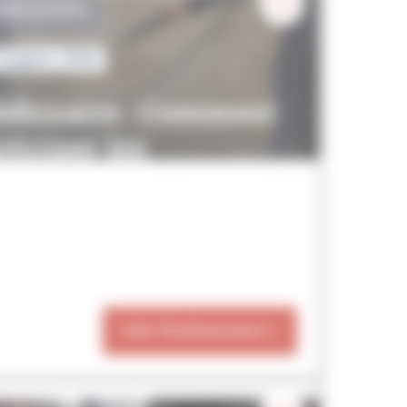
EBINAIRES
 August, 2026
ebinaire : Comment
ticiper les
strictions d’eau pour
es garages automobile
Voir l'événement