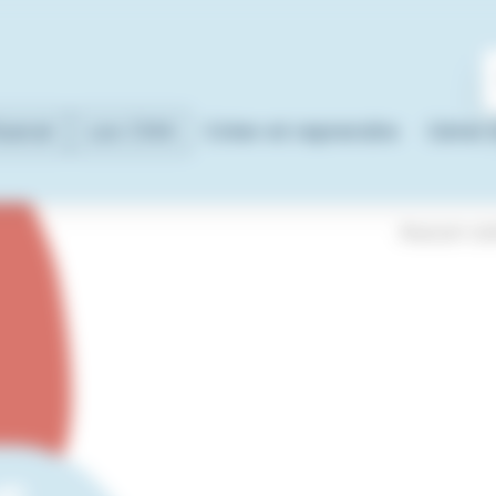
isanat
Les CMA
Créer et reprendre
Gérer 
Aucun con