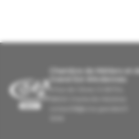
Chambre de Métiers et de
Grand Est #Ardennes
8 Rue de Clèves CS 80734,
08000 Charleville-Mézières
contact08@cma-grandest.fr
3006