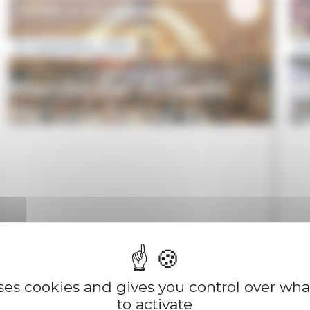
FOIRES & SALONS
F
20 septembre, 2026
12
Marché des Artisans
M
d'art aux Halles du
M
Boulingrin : créations
d
uniques et savoir-faire
d
local
s
Voir l'événement
uses cookies and gives you control over wh
to activate