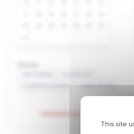
Période
Cette semaine
Ce week-end
La semaine prochaine
Courant du mois
Réinitialiser les filtres
This site 