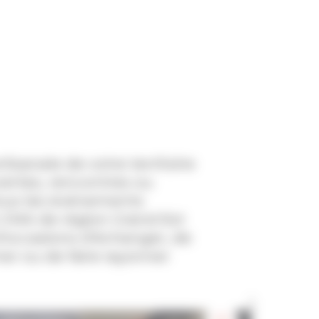
rtisanale de votre territoire 
ertes, rencontres ou 
ous les événements 
 CMA de région Grand Est 
’occasions d’échanger, de 
er ou de faire rayonner 