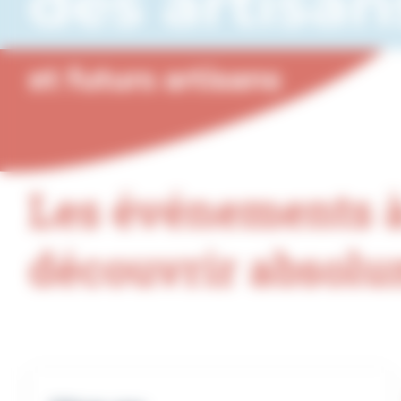
des artisan
et futurs artisans
Les événements 
découvrir absol