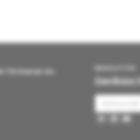
NEWSLETTER
 l'Artisanat du
Gardons l
Votre
e-
mail
Consentement