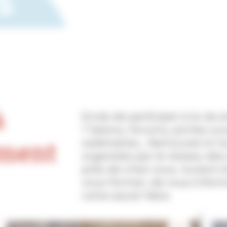
s
à
Envie de participer à la vie a
? Salons, forums, portes ouv
ument
webinaires… Retrouvez ici t
organisés par le réseau des
près de chez vous. Autant d
vous former, de vous inform
votre savoir-faire.