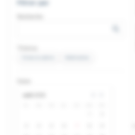
Filtrer par
Recherche
Thème
foires & salons
webinaires
Date