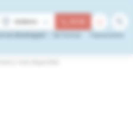
Valider
30 06
et se développer
Se former
Transmettre
tenu n'est disponible