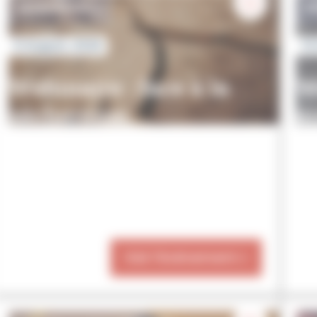
WEBINAIRES
W
6 August, 2026
13
Webinaire : face à la
W
sécheresse,
an
économisons l’eau
re
dans les métiers du
l
bâtiment
?
Voir l'événement