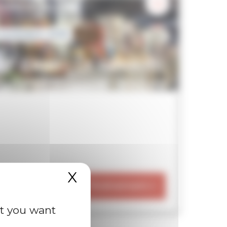
OIRES & SALONS
 novembre, 2026
IF Expo - Le salon du
ade in France : venez
écouvrir les artisans
u Grand Est
électionnés
X
Hide cookie banner
Voir l'événement
at you want