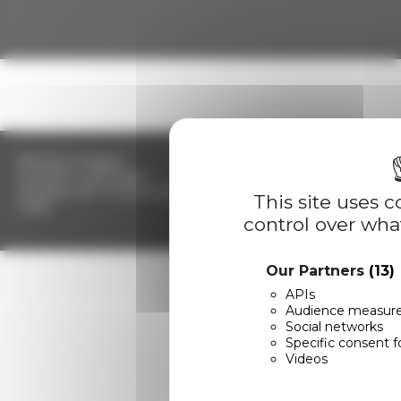
Suivez-nous
LinkedIn
Twitter
Facebook
Youtube
Mentions légales
Conditions générales
Politique de confidentialité
This site uses 
Tarifs
control over wha
Our Partners
(13)
APIs
Audience measur
Social networks
Specific consent f
Videos