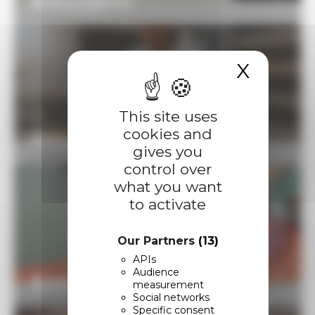
Boulangerie
X
Hide 
This site uses
cookies and
Pâtisserie / Chocolatierie
gives you
control over
what you want
to activate
Our Partners
(13)
APIs
Audience
Boucherie / Charcuterie
measurement
Social networks
2024-cmamoselle-boucher-@cmamoselle.png
Specific consent