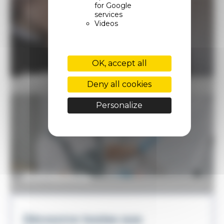
for Google
services
Videos
OK, accept all
Coiffure
Deny all cookies
Personalize
Automobile
Découvre toutes nos