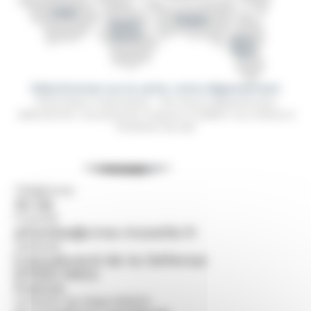
Sélectionnez sur la carte, votre département
Information importante : Une fois le département
sélectionné, vous pourrez toujours modifier vos critères à
l'intérieur du site
Téléphone
30 06
Courriel
afomba@cma-moselle.fr
Adresse
5 boulevard de la Défense
57000
Metz
France
Horaires de disponibilité