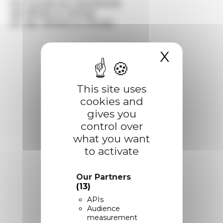
Du lundi au vendredi
de 8h00 à 12h00
et de 13h00 à 17h00
X
Hide c
This site uses
cookies and
gives you
control over
what you want
to activate
Our Partners
(13)
APIs
Audience
measurement