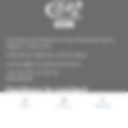
Chambre de Métiers et de l'Artisanat de la
Région Grand Est
5 Bd de la Défense, 57070 Metz
contact@cma-grand-est.com
+33 (0)3 87 20 26 30
Newsletter
Gardons le contact
Votre
Menu
En un clic
Recherche
e-
mail
Consentement