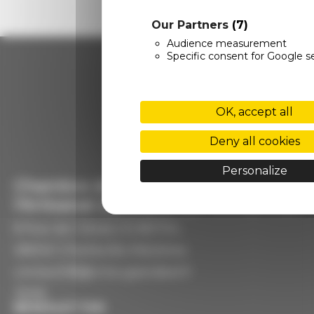
Our Partners
(7)
Audience measurement
Specific consent for Google s
OK, accept all
Deny all cookies
Personalize
Chambre de Métiers et de
l'Artisanat du Grand Est #Ardennes
8 Rue de Clèves CS 80734,
08000 Charleville-Mézières
contact08@cma-grandest.fr
3006
NEWSLETTER