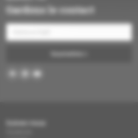
Gardons le contact
Votre
e-
mail
Consentement
Soumettre
Suivez-nous
Facebook