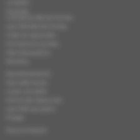
LinkedIn
Youtube
L'artisanat des territoires
Les CMA des territoires
Créer et reprendre
Formations courtes
Marchés publics
Nos élus
Nos évènements
Nos webinaires
Louer une salle
Centre de ressources
Les CMA recrutent
Presse
Nous contacter