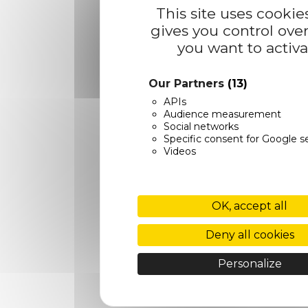
This site uses cookie
gives you control ove
you want to activa
Our Partners
(13)
APIs
Audience measurement
Social networks
Specific consent for Google s
Videos
OK, accept all
Deny all cookies
Personalize