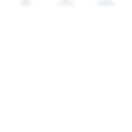
Menu
En un clic
Recherche
Votre
e-
mail
Consentement
Soumettre
Suivez-nous
Facebook
LinkedIn
Youtube
L'artisanat des territoires