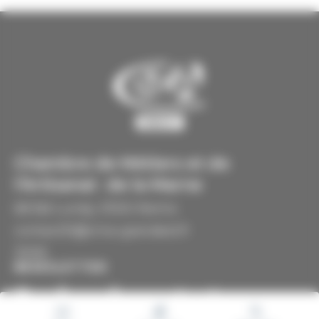
Chambre de Métiers et de
l'Artisanat de la Marne
68 Bd Lundy, 51100 Reims
contact51@cma-grandest.fr
3006
NEWSLETTER
Gardons le contact