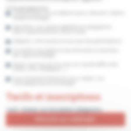
📋 Au programme
Comprendre les conditions pour devenir maître
d’apprentissage
Identifier vos responsabilités et obligations
(dont spécificités du droit local)
Adapter votre posture aux jeunes générations
Connaître les aides et les évolutions récentes
de l’apprentissage
Savoir vers qui se tourner en cas de difficulté
(CMA, CFA, médiation…)
Quiz interactif (Kahoot) pour tester vos
connaissances et échanger
Tarifs et inscriptions
Tarif :
Gratuit, sur i
nscription obligatoire.
S'inscrire au webinaire