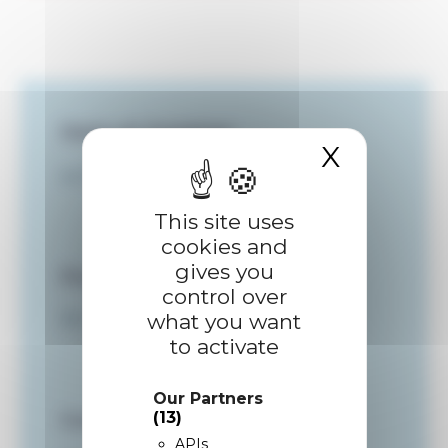
Date et horaires
X
Hide c
Le 30 juillet 2025 de 11h00 à 11h30
This site uses
cookies and
gives you
Durée
control over
what you want
30 minutes
to activate
Our Partners
(13)
Contact
APIs