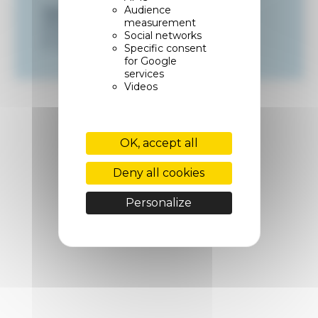
Audience
Agnès Fest
Responsable du Service Jeunes et
measurement
Entreprises
Social networks
E-mail :
je.alsace@cm-alsace.fr
Specific consent
for Google
services
Videos
OK, accept all
Deny all cookies
Personalize