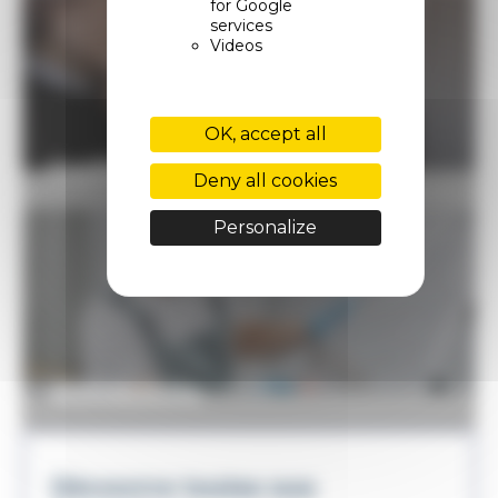
for Google
services
Videos
OK, accept all
Coiffure
Deny all cookies
Personalize
Automobile
Découvre toutes nos