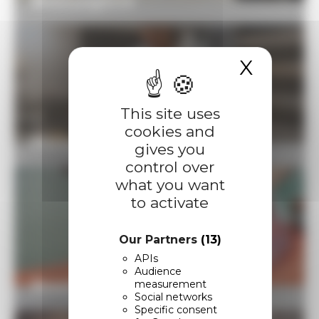
Boulangerie
X
Hide 
This site uses
cookies and
Pâtisserie / Chocolatierie
gives you
control over
what you want
to activate
Our Partners
(13)
APIs
Audience
Boucherie / Charcuterie
measurement
Social networks
2024-cmamoselle-boucher-@cmamoselle.png
Specific consent