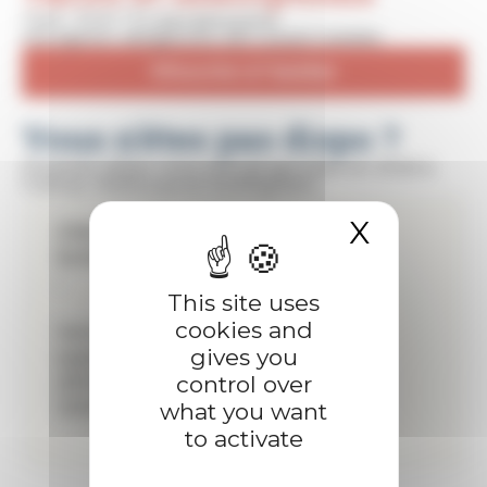
Tarif : 72 € TTC par personne.
Inscription obligatoire 48 h avant l’atelier.
S'inscrire à l'atelier
Vous n'êtes pas dispo ?
D'autres dates vous sont proposées en 2026 à
Colmar, Mulhouse et Schiltigheim.
X
Hide c
CMA
CMA
Schiltigheim
Colmar :
:
Mardi 22
This site uses
septembre
cookies and
Vendredi 18
(9h00 -
gives you
septembre
12h00)
control over
(9h00 -
12h00)
what you want
to activate