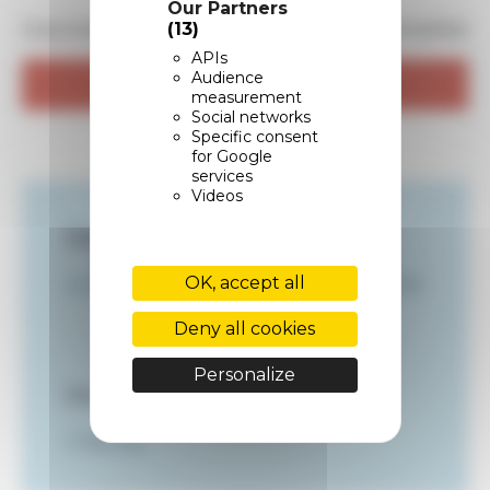
Our Partners
Inscrivez-vous à l'atelier à
la date souhaitée
(13)
APIs
Audience
S'inscrire à un atelier
measurement
Social networks
Specific consent
for Google
services
Videos
Date et horaires
OK, accept all
Le 18 septembre 2026 de 09h00 à 12h00
Deny all cookies
Personalize
Durée
2 heures