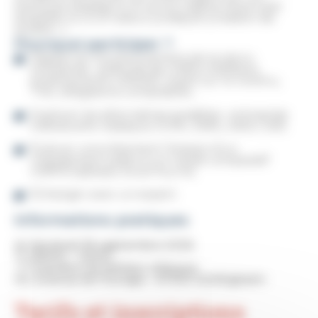
éventuel passage à un autre régime fiscal (réel
simplifié) ou à un statut juridique (création de
société…).
Pourquoi participer ?
Rappel du fonctionnement de la micro-
entreprise : plafonds de chiffre d’affaires,
prélèvements URSSAF, impôt sur le revenu,
TVA, obligations comptables…
Explorer les alternatives possibles : entreprise
individuelle classique, EURL, SARL, SASU, SAS.
Évaluer concrètement l’impact d’un
changement grâce à un travail comparatif
chiffré (tableau Excel fourni).
Échanger avec un expert.
Informations pratiques
📅
Vendredi 18 septembre 2026
🕐 09h00 – 12h00
📍 Chambre de Métiers d’Alsace
30, Avenue de l'Europe - 67300 Schiltigheim
Tarifs et inscriptions