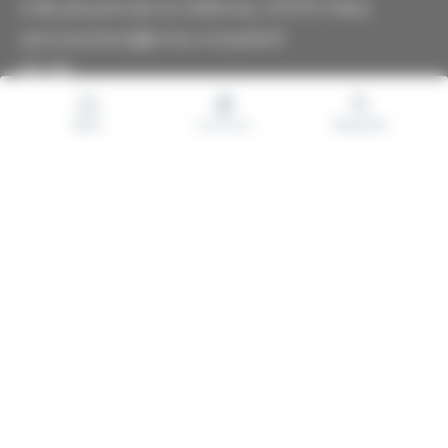
5 Boulevard de la Défense, 57070 Metz
serviceclient@cma-moselle.fr
30 06
Menu
En un clic
Recherche
Suivez-nous
Facebook
Instagram
LinkedIn
Youtube
Accueil CMA Moselle
L'Artisanat