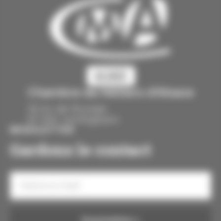
Chambre de Métiers d'Alsace
30 Av. de l'Europe
67 300 Schiltigheim
NEWSLETTER
Gardons le contact
Votre
e-
mail
Consentement
Soumettre