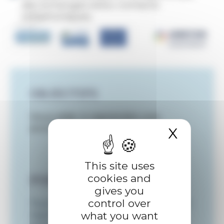
des échanges et/ou contacts
téléphoniques.
OBJECTIFS
Vous aider à reprendre une
entreprise
X
Hide 
This site uses
cookies and
PUBLIC CONCERNÉ
gives you
control over
Tout porteur de projet souhaitant
what you want
reprendre une entreprise