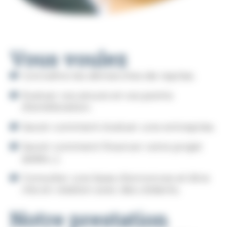
Vous voulez
Connaître les démarches de reprise.
Evaluer vos atouts et vos points
d’amélioration.
Savoir comment évaluer une entreprise.
Savoir comment financer votre projet
(aides...).
Consulter une base d’annonces et être
mis en relation avec des cédants.
Notre prestation