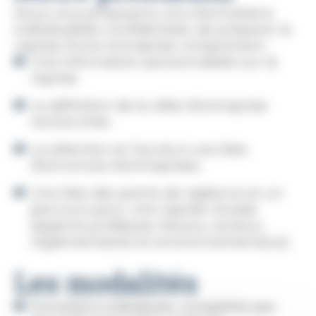
Nous vous proposons, lors d’entretiens
individualisés confidentiels, de préparer la
reprise d’une entreprise comprenant :
Une information personnalisée sur la
reprise.
La définition de la cible d’entreprise
recherchée.
La sélection et l’accès à une liste
d’annonces d’entreprises.
Une liste des points de vigilance et un
parcours pour une reprise réussie
(aspects juridiques, fiscaux, sociaux,
réglementaires et environnementaux).
Les modalités
Entretiens individuels, complétés par