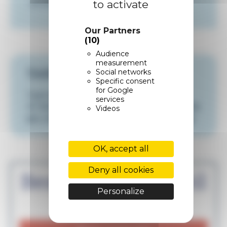
artisanale
to activate
Our Partners
(10)
Audience
measurement
TARIF
Social networks
Specific consent
for Google
Tarif de la prestation :
562,50 € HT
services
⇒ Votre reste à charge : 0€ (pris
Videos
en charge par nos partenaires)
OK, accept all
Deny all cookies
Besoin d'un conseil
Personalize
?